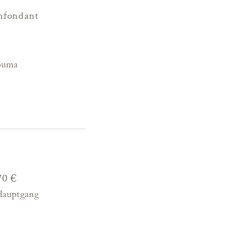
nfondant
puma
70 €
Hauptgang