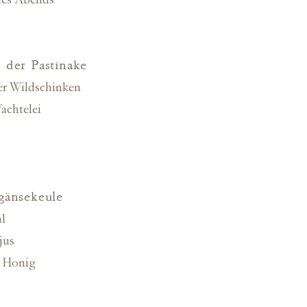
des Abends
 der Pastinake
r Wildschinken
achtelei
gänsekeule
l
jus
 Honig