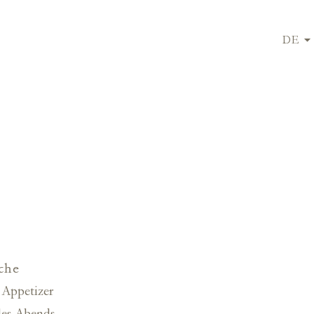
DE
che
 Appetizer