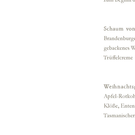
zum Beginn 
ab
339
€ pro Nacht
Schaum von
Jetzt entdecken!
Brandenburge
gebackenes W
Trüffelcreme
Weihnachts
Apfel-Rotkoh
Klöße, Enten
Tasmanischer