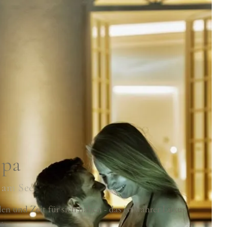
Spa
 am See
n und Zeit für sich haben - das ist wahrer Luxus
it.