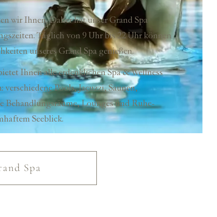
en wir Ihnen. Daher hat unser Grand Spa
gszeiten. Täglich von 9 Uhr bis 22 Uhr können
hkeiten unseres Grand Spa genießen.
ietet Ihnen alle erdenklichen Spa & Wellness
 verschiedene Pools, Jacuzzi, Saunen,
te Behandlungsräume, Lounges und Ruhe-
mhaftem Seeblick.
rand Spa