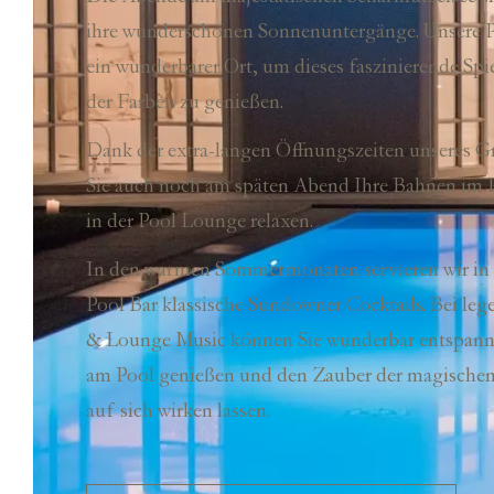
ihre wunderschönen Sonnenuntergänge. Unsere P
ein wunderbarer Ort, um dieses faszinierende Spi
der Farben zu genießen.
Dank der extra-langen Öffnungszeiten unseres 
Sie auch noch am späten Abend Ihre Bahnen im P
in der Pool Lounge relaxen.
In den warmen Sommermonaten servieren wir in
Pool Bar klassische Sundowner Cocktails. Bei lege
& Lounge Music können Sie wunderbar entspan
am Pool genießen und den Zauber der magisch
auf sich wirken lassen.