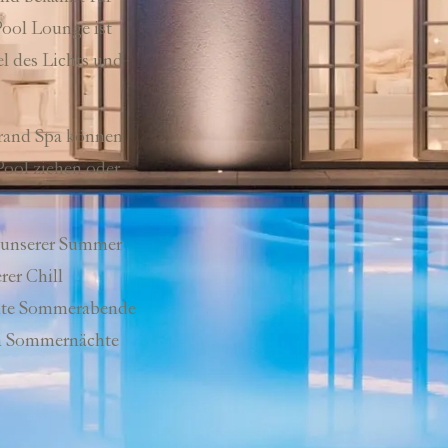
ool Lounge ist
el des Lichts und
Grand Spa können
ool ziehen oder
 unserer Summer
rer Chill
nte Sommerabende
en Sommernächte