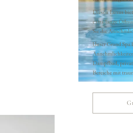
Diesen Luxus biet
extra-lange
Öffnun
Sie die Annehmlic
Unser Grand Spa b
Annehmlichkeiten:
Dampfbad, priva
Bereiche mit trau
G