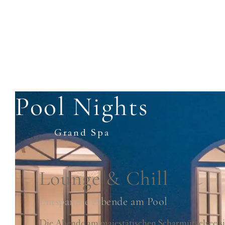
Pool Nights
Grand Spa
Lounge & Chill
Entspannte Abende am Pool
Die Abende am majestätischen Scharmützelsee si